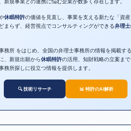
、新規事業との連携に悩む企業が数多く存在します。
や
休眠特許
の価値を見直し、事業を支える新たな「資産
どまらず、経営視点でコンサルティングができる
弁理士
事務所 をはじめ、全国の弁理士事務所の情報を掲載す
に、新規出願から
休眠特許
の活用、知財戦略の立案まで
事務所探しに役立つ情報を提供します。
🔍 技術リサーチ
📊 特許のAI解析