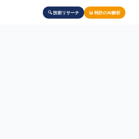
🔍 技術リサーチ
📊 特許のAI解析