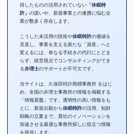
得したものの活用されていない
「休眠特
許」
の扱いや、新規事業との連携に悩む企
業が数多く存在します。
こうした未活用の技術や
休眠特許
の価値を
見直し、事業を支える新たな「資産」へと
変えるには、単なる手続きの代行にとどま
らず、経営視点でコンサルティングができ
る
弁理士
のサポートが不可欠です。
当サイトは、久保田特許商標事務所 をはじ
め、全国の弁理士事務所の情報を掲載する
「情報基盤」です。透明性の高い情報をも
とに、新規出願から
休眠特許
の活用、知財
戦略の立案まで、貴社のイノベーションを
加速させる最適な事務所探しに役立つ情報
を提供します。