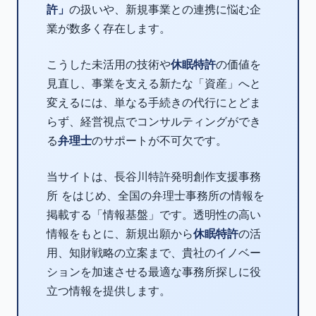
許」
の扱いや、新規事業との連携に悩む企
業が数多く存在します。
こうした未活用の技術や
休眠特許
の価値を
見直し、事業を支える新たな「資産」へと
変えるには、単なる手続きの代行にとどま
らず、経営視点でコンサルティングができ
る
弁理士
のサポートが不可欠です。
当サイトは、長谷川特許発明創作支援事務
所 をはじめ、全国の弁理士事務所の情報を
掲載する「情報基盤」です。透明性の高い
情報をもとに、新規出願から
休眠特許
の活
用、知財戦略の立案まで、貴社のイノベー
ションを加速させる最適な事務所探しに役
立つ情報を提供します。