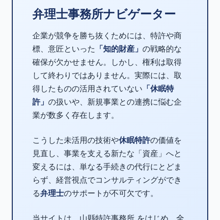
弁理士事務所ナビゲーター
企業が競争を勝ち抜くためには、特許や商
標、意匠といった
「知的財産」
の戦略的な
確保が欠かせません。しかし、権利は取得
して終わりではありません。実際には、取
得したものの活用されていない
「休眠特
許」
の扱いや、新規事業との連携に悩む企
業が数多く存在します。
こうした未活用の技術や
休眠特許
の価値を
見直し、事業を支える新たな「資産」へと
変えるには、単なる手続きの代行にとどま
らず、経営視点でコンサルティングができ
る
弁理士
のサポートが不可欠です。
当サイトは、山縣特許事務所 をはじめ、全