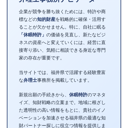
企業が競争を勝ち抜くためには、特許や商
標などの
知的財産
を戦略的に確保・活用す
ることが欠かせません。特に、自社に眠る
「休眠特許」
の価値を見直し、新たなビジ
ネスの資産へと変えていくには、経営に直
接寄り添い、気軽に相談できる身近な専門
家の存在が重要です。
当サイトでは、福井県で活躍する経験豊富
な
弁理士
事務所を掲載しています。
新規出願の手続きから、
休眠特許
のマネタ
イズ、知財戦略の立案まで。地域に根ざし
た透明性の高い情報をもとに、貴社のイノ
ベーションを加速させる福井県の最適な知
財パートナー探しに役立つ情報を提供しま