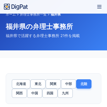
ホーム
>
弁理士事務所一覧
>
福井県
福井県の弁理士事務所
福井県で活躍する弁理士事務所 21件を掲載
北海道
東北
関東
中部
北陸
関西
中国
四国
九州